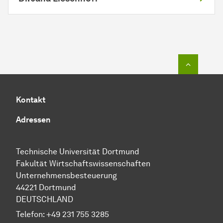
Zum Seit
Kontakt
Adressen
Technische Uni­ver­si­tät Dort­mund
Fakultät Wirtschafts­wissen­schaften
Unternehmensbesteuerung
44221 Dort­mund
DEUTSCHLAND
Telefon:
+49 231 755 3285